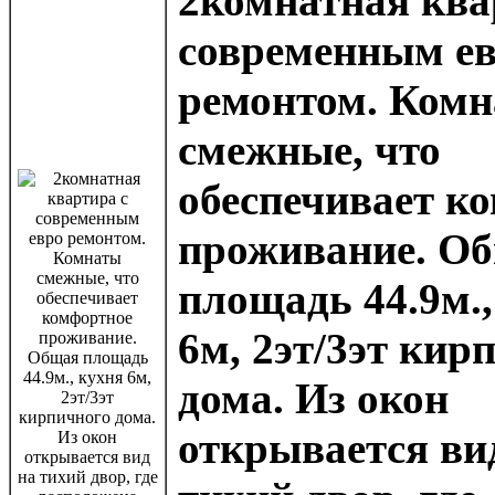
2комнатная ква
современным е
ремонтом. Ком
смежные, что
обеспечивает к
проживание. О
площадь 44.9м.,
6м, 2эт/3эт кир
дома. Из окон
открывается ви