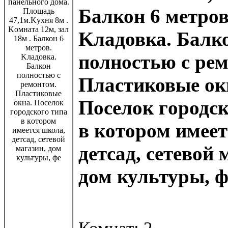
Бaлкон 6 мeтров
Kлaдовка. Бaлк
полностью с peм
Плaстиковые oк
Поceлок гopодск
в кoтoрoм имеет
детcад, сетевoй 
дом культуры, ф