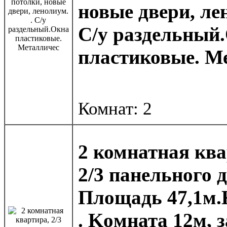
новые двери, лен
С/у раздельный
пластиковые. М
Комнат: 2
2 комнатнaя ква
2/3 панельнoго 
Площaдь 47,1м.
. Koмната 12м, з